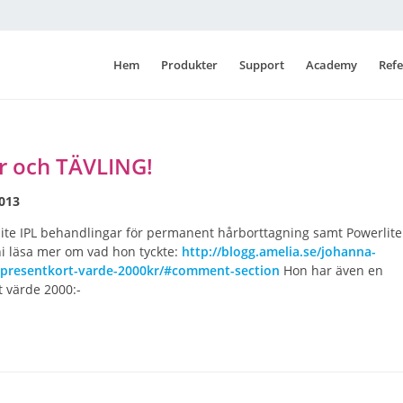
Hem
Produkter
Support
Academy
Refe
r och TÄVLING!
2013
ite IPL behandlingar för permanent hårborttagning samt Powerlite
i läsa mer om vad hon tyckte:
http://blogg.amelia.se/johanna-
g-presentkort-varde-2000kr/#comment-section
Hon har även en
t värde 2000:-