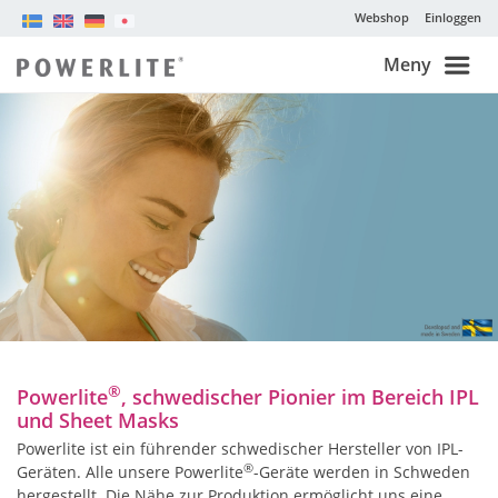
Webshop
Einloggen
Meny
®
Powerlite
, schwedischer Pionier im Bereich IPL
und Sheet Masks
Powerlite ist ein führender schwedischer Hersteller von IPL-
®
Geräten. Alle unsere Powerlite
-Geräte werden in Schweden
hergestellt. Die Nähe zur Produktion ermöglicht uns eine