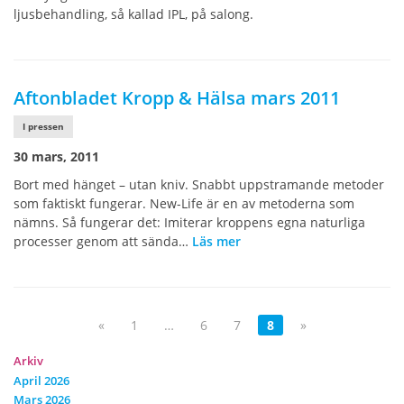
ljusbehandling, så kallad IPL, på salong.
Aftonbladet Kropp & Hälsa mars 2011
I pressen
30 mars, 2011
Bort med hänget – utan kniv. Snabbt uppstramande metoder
som faktiskt fungerar. New-Life är en av metoderna som
nämns. Så fungerar det: Imiterar kroppens egna naturliga
processer genom att sända…
Läs mer
«
1
…
6
7
8
»
Arkiv
April 2026
Mars 2026