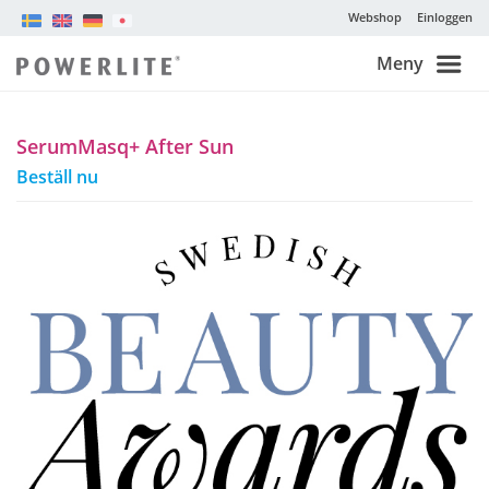
Webshop
Einloggen
Meny
SerumMasq+ After Sun
Beställ nu